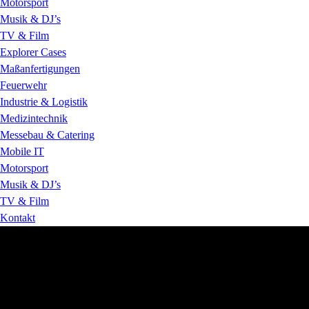
Motorsport
Musik & DJ’s
TV & Film
Explorer Cases
Maßanfertigungen
Feuerwehr
Industrie & Logistik
Medizintechnik
Messebau & Catering
Mobile IT
Motorsport
Musik & DJ’s
TV & Film
Kontakt